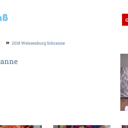
G
s
2018 Weissenburg Schranne
ranne